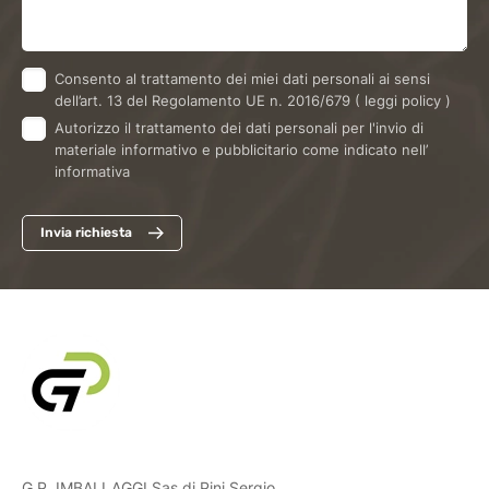
Consento al trattamento dei miei dati personali ai sensi
dell’art. 13 del Regolamento UE n. 2016/679
( leggi policy )
Autorizzo il trattamento dei dati personali per l'invio di
materiale informativo e pubblicitario come indicato nell’
informativa
Invia richiesta
G.P. IMBALLAGGI Sas di Pini Sergio