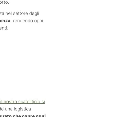
orto.
za nel settore degli
genza
, rendendo ogni
enti.
,
il nostro scatolificio si
do una logistica
grato che copre ogni