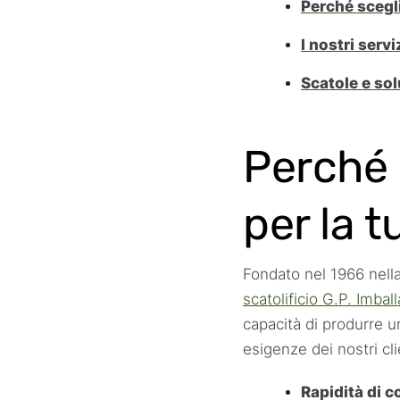
Perché scegli
I nostri servi
Scatole e solu
Perché 
per la 
Fondato nel 1966 nella
scatolificio G.P. Imba
capacità di produrre u
esigenze dei nostri cli
Rapidità di 