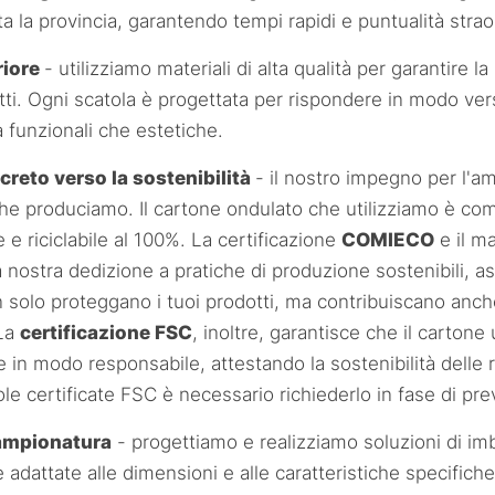
a la provincia, garantendo tempi rapidi e puntualità strao
riore
- utilizziamo materiali di alta qualità per garantire la
tti. Ogni scatola è progettata per rispondere in modo vers
ia funzionali che estetiche.
reto verso la sostenibilità
- il nostro impegno per l'a
che produciamo. Il cartone ondulato che utilizziamo è c
 e riciclabile al 100%. La certificazione
COMIECO
e il m
nostra dedizione a pratiche di produzione sostenibili, as
n solo proteggano i tuoi prodotti, ma contribuiscano anc
 La
certificazione FSC
, inoltre, garantisce che il cartone
e in modo responsabile, attestando la sostenibilità delle r
le certificate FSC è necessario richiederlo in fase di pre
campionatura
- progettiamo e realizziamo soluzioni di im
adattate alle dimensioni e alle caratteristiche specifiche