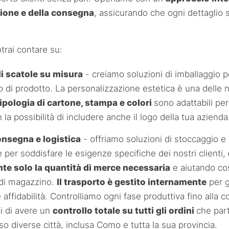
ione e della consegna
, assicurando che ogni dettaglio s
trai contare su:
i scatole su misura
- creiamo soluzioni di imballaggio p
po di prodotto. La personalizzazione estetica è una delle 
ipologia di cartone, stampa e colori
sono adattabili per 
 la possibilità di includere anche il logo della tua azienda
onsegna e logistica
- offriamo soluzioni di stoccaggio e 
 per soddisfare le esigenze specifiche dei nostri clienti,
te solo la quantità di merce necessaria
e aiutando cos
 di magazzino.
Il trasporto è gestito internamente
per g
 affidabilità. Controlliamo ogni fase produttiva fino alla 
i di avere un
controllo totale su tutti gli ordini
che part
o diverse città, inclusa Como e tutta la sua provincia.