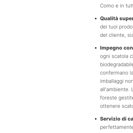
Como e in tutt
Qualità supe
dei tuoi prodo
del cliente, s
Impegno conc
ogni scatola 
biodegradabile
confermano la 
imballaggi no
all'ambiente.
foreste gestit
ottenere scato
Servizio di 
perfettamente 