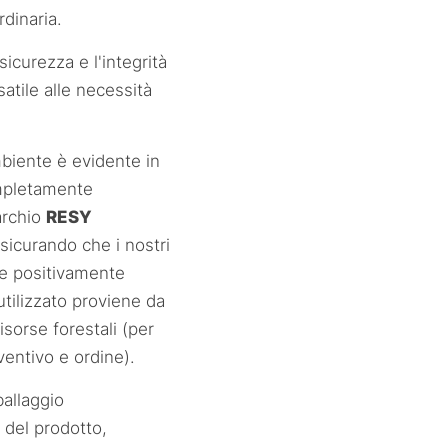
rdinaria.
 sicurezza e l'integrità
atile alle necessità
mbiente è evidente in
ompletamente
archio
RESY
sicurando che i nostri
he positivamente
 utilizzato proviene da
isorse forestali (per
ventivo e ordine).
ballaggio
 del prodotto,