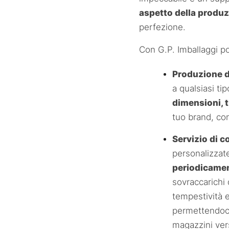
aspetto della produz
perfezione.
Con G.P. Imballaggi po
Produzione d
a qualsiasi ti
dimensioni, t
tuo brand, con
Servizio di c
personalizzate
periodicamen
sovraccarichi
tempestività e
permettendoc
magazzini vers