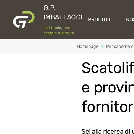
G.P.
IMBALLAGGI
PRODOTTI
I NO
La fiducia, una
scatola alla volta
Homepage
Per saperne di
Scatoli
e provin
fornitor
Sei alla ricerca d