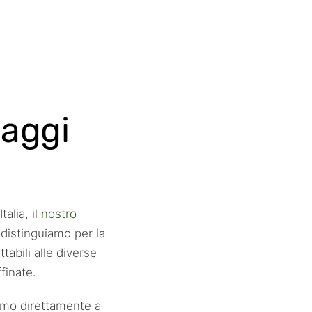
laggi
talia,
il nostro
i distinguiamo per la
abili alle diverse
finate.
iamo direttamente a