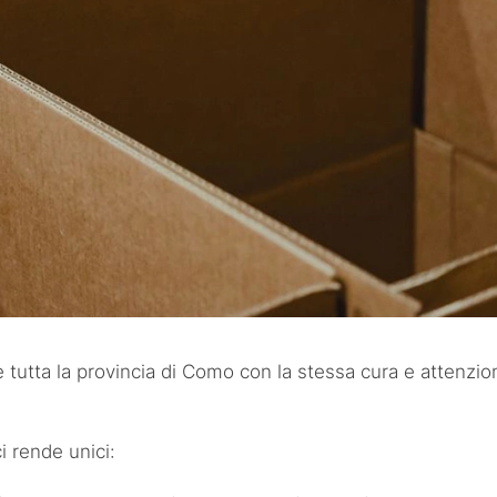
re tutta la provincia di Como con la stessa cura e attenzio
i rende unici: