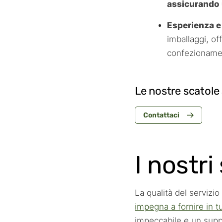
assicurando u
Esperienza e
imballaggi, o
confezionament
Le nostre scatole
Contattaci
I nostri
La qualità del servizio
impegna a fornire in tut
impeccabile e un supp