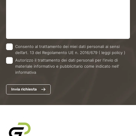
Consento al trattamento dei miei dati personali ai sensi
dell’art. 13 del Regolamento UE n. 2016/679
( leggi policy )
Autorizzo il trattamento dei dati personali per l'invio di
materiale informativo e pubblicitario come indicato nell’
informativa
Invia richiesta