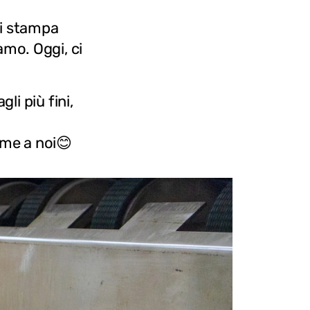
di stampa
iamo. Oggi, ci
i più fini,
eme a noi😊