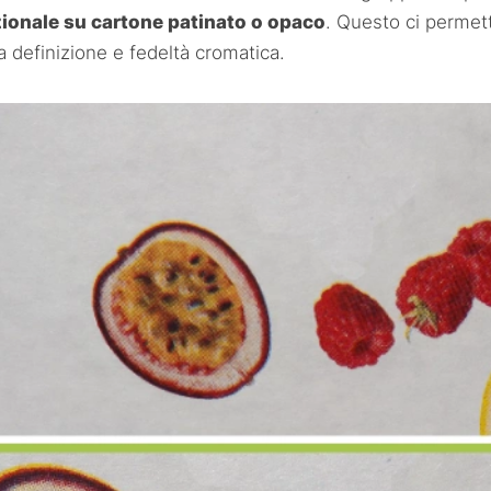
ionale su cartone patinato o opaco
. Questo ci permet
a definizione e fedeltà cromatica.