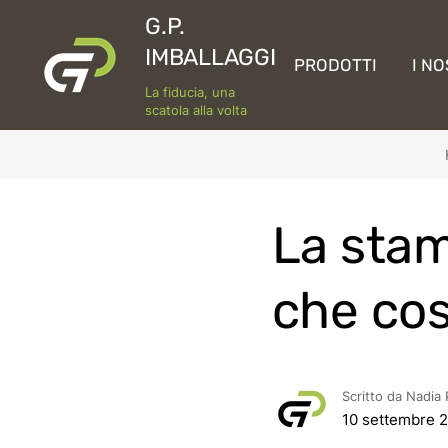
G.P.
IMBALLAGGI
PRODOTTI
I NO
La fiducia, una
scatola alla volta
La stam
che cos
Scritto da Nadia 
10 settembre 