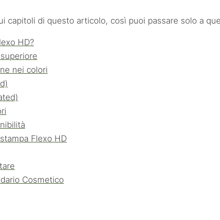
capitoli di questo articolo, così puoi passare solo a quel
Flexo HD?
 superiore
ne nei colori
d)
ated)
ri
ibilità
a stampa Flexo HD
tare
ndario Cosmetico